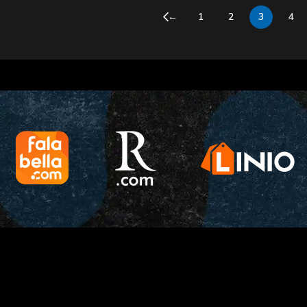
←
1
2
3
4