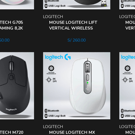
LOGITECH
LOGITE
TECH G705
MOUSE LOGITECH LIFT
MOU
AMING 8,2K
VERTICAL WIRELESS
VER
CARGA WHITE
BLUETOOTH COMODIDAD
WIR
ANGULO 57°
COM
0.00
S/
260.00
LOGITECH
LOGITE
TECH M720
MOUSE LOGITECH MX
MOU