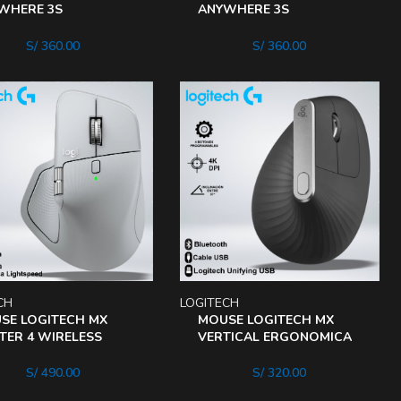
WHERE 3S
ANYWHERE 3S
ETOOTH WIRELESS 8K
BLUETOOTH WIRELESS 8K
 USB-C CARGA
DPI USB-C CARGA
S/
360.00
S/
360.00
IDA
RAPIDA
CH
LOGITECH
SE LOGITECH MX
MOUSE LOGITECH MX
TER 4 WIRELESS
VERTICAL ERGONOMICA
-C BLUETOOTH 8KDPI
BLUETOOTH WIRELESS
TONES BLANCO
S/
490.00
S/
320.00