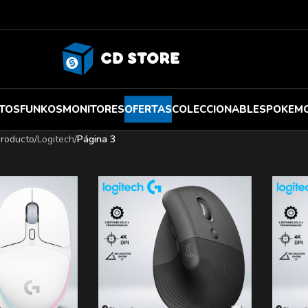
TOS
FUNKOS
MONITORES
OFERTAS
COLECCIONABLES
POKEM
producto
/
Logitech
/
Página 3