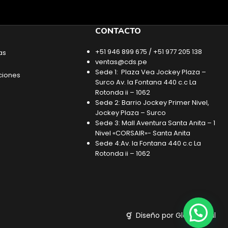
CONTACTO
+51 946 899 675 / +51 977 205 138
as
ventas@cds.pe
Sede 1: Plaza Vea Jockey Plaza –
ciones
Surco Av. la Fontana 440 c.c La
Rotonda ii – 1062
Sede 2: Barrio Jockey Primer Nivel,
Jockey Plaza – Surco
Sede 3: Mall Aventura Santa Anita – 1
Nivel «CORSAIR»- Santa Anita
Sede 4:Av. la Fontana 440 c.c La
Rotonda ii – 1062
Diseño por Glob Digital