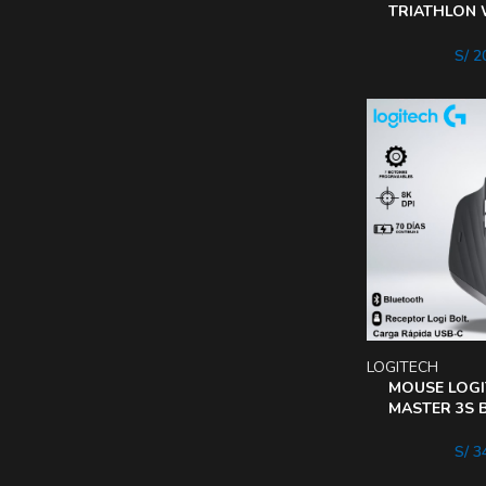
TRIATHLON 
USB 24GHZ b
8botones
S/
20
LOGITECH
MOUSE LOGI
MASTER 3S 
SENSOR 8K D
BOTONES US
S/
34