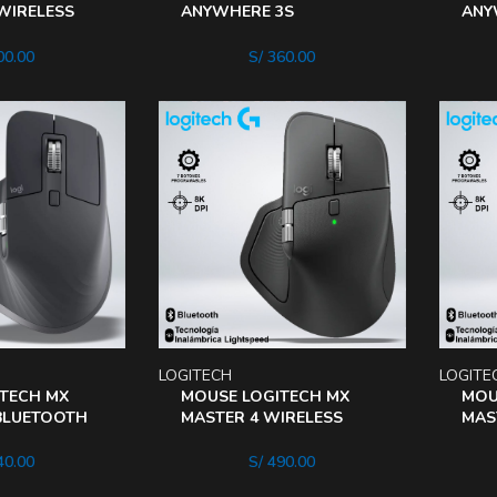
WIRELESS
ANYWHERE 3S
ANY
luetooth
BLUETOOTH WIRELESS 8K
BLU
DPI USB-C CARGA
DPI
0.00
S/
360.00
RAPIDA
RAP
LOGITECH
LOGITE
TECH MX
MOUSE LOGITECH MX
MOU
BLUETOOTH
MASTER 4 WIRELESS
MAS
PI 7
USB-C BLUETOOTH 8KDPI
USB
B-C
8BOTONES
8BO
0.00
S/
490.00