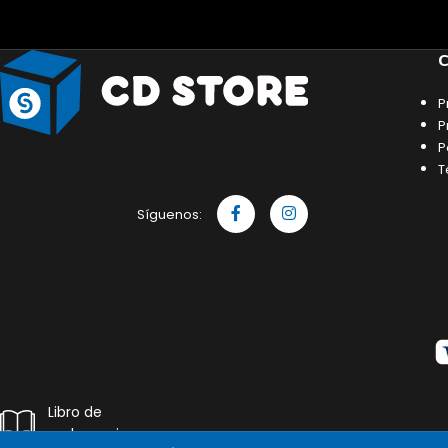
C
P
P
P
T
Síguenos:
Libro de
reclamaciones