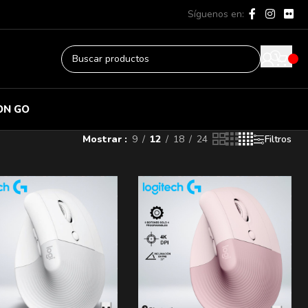
Síguenos en:
ON GO
Mostrar
9
12
18
24
Filtros