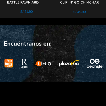
BATTLE PAWNIARD
CLIP ´N´ GO CHIMCHAR
– REPEAT BALL
S/
21.90
S/
49.90
Encuéntranos en: