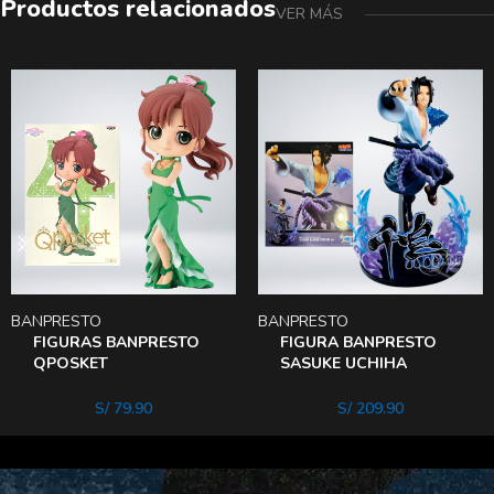
Productos relacionados
VER MÁS
BANPRESTO
BANPRESTO
FIGURAS BANPRESTO
FIGURA BANPRESTO
QPOSKET
SASUKE UCHIHA
SAILORMOON –
DISCIPULO DE
PRINCESS Jupiter
orochimaru
S/
79.90
S/
209.90