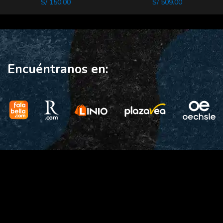
S/
150.00
S/
509.00
Encuéntranos en: