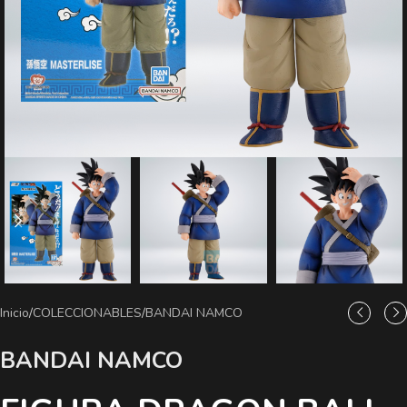
Inicio
/
COLECCIONABLES
/
BANDAI NAMCO
BANDAI NAMCO