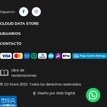
Síguenos:
CLOUD DATA STORE
USUARIOS
CONTACTO
Libro de
reclamaciones
© CD Store 2022. Todos los derechos reservados.
Diseño por Glob Digital
roductos
OFERTAS
Mi cuenta