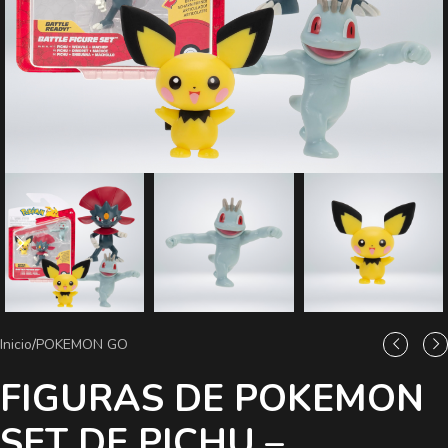
Inicio
/
POKEMON GO
FIGURAS DE POKEMON
SET DE PICHU –