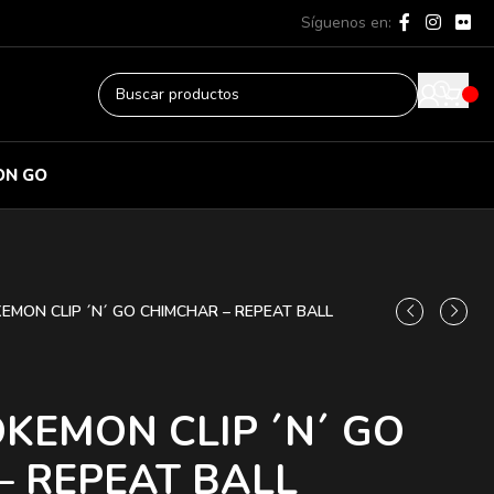
Síguenos en:
ON GO
EMON CLIP ´N´ GO CHIMCHAR – REPEAT BALL
KEMON CLIP ´N´ GO
– REPEAT BALL