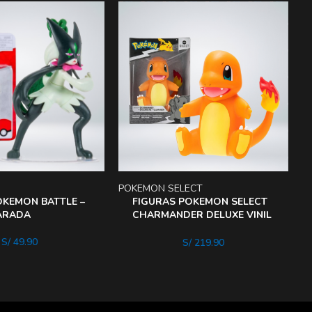
POKEMON SELECT
P
OKEMON BATTLE –
FIGURAS POKEMON SELECT
ARADA
CHARMANDER DELUXE VINIL
8 PULGADAS
S/
49.90
S/
219.90