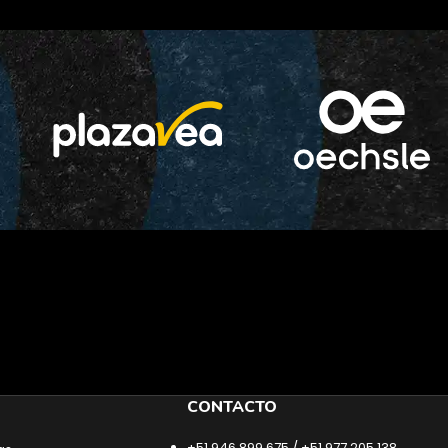
CONTACTO
+51 946 899 675 / +51 977 205 138