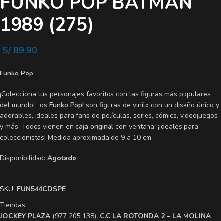
FUNKO POP BATMAN
1989 (275)
S/
89.90
Funko Pop
¡Colecciona tus personajes favoritos con las figuras más populares
del mundo! Los
Funko Pop!
son figuras de vinilo con un diseño único y
adorables, ideales para fans de películas, series, cómics, videojuegos
y más, Todos vienen en
caja original
con ventana, ¡ideales para
coleccionistas! Medida aproximada de 9 a 10 cm.
Disponibilidad:
Agotado
SKU:
FUN544CDSPE
Tiendas:
​JOCKEY PLAZA
(977 205 138),
​C.C LA ROTONDA 2 – LA MOLINA