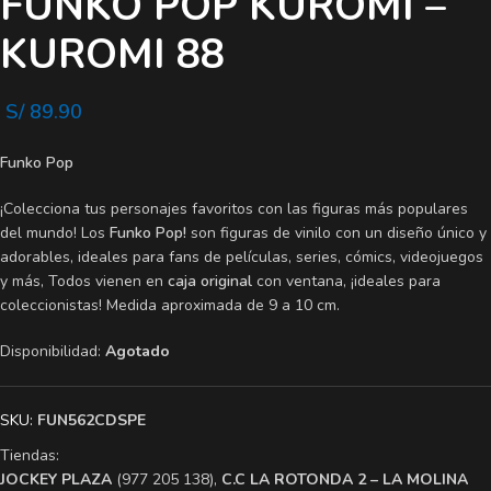
FUNKO POP KUROMI –
KUROMI 88
S/
89.90
Funko Pop
¡Colecciona tus personajes favoritos con las figuras más populares
del mundo! Los
Funko Pop!
son figuras de vinilo con un diseño único y
adorables, ideales para fans de películas, series, cómics, videojuegos
y más, Todos vienen en
caja original
con ventana, ¡ideales para
coleccionistas! Medida aproximada de 9 a 10 cm.
Disponibilidad:
Agotado
SKU:
FUN562CDSPE
Tiendas:
​JOCKEY PLAZA
(977 205 138),
​C.C LA ROTONDA 2 – LA MOLINA