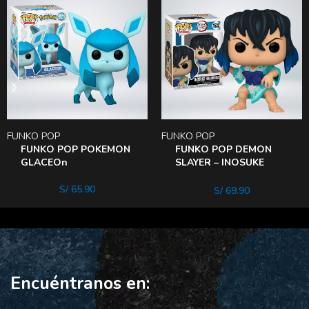
FUNKO POP
FUNKO POP
FUNKO POP POKEMON
FUNKO POP DEMON
GLACEOn
SLAYER – INOSUKE
HASHIBIRA (KIMONo))
S/
65.90
S/
69.90
Encuéntranos en: