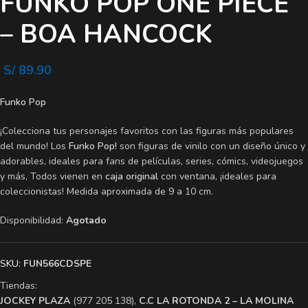
FUNKO POP ONE PIECE
– BOA HANCOCK
S/
89.90
Funko Pop
¡Colecciona tus personajes favoritos con las figuras más populares
del mundo! Los
Funko Pop!
son figuras de vinilo con un diseño único y
adorables, ideales para fans de películas, series, cómics, videojuegos
y más, Todos vienen en
caja original
con ventana, ¡ideales para
coleccionistas! Medida aproximada de 9 a 10 cm.
Disponibilidad:
Agotado
SKU:
FUN566CDSPE
Tiendas:
​JOCKEY PLAZA
(977 205 138),
​C.C LA ROTONDA 2 – LA MOLINA