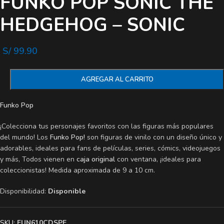
FUNKO POP SONIC THE
HEDGEHOG – SONIC
S/
99.90
AGREGAR AL CARRITO
Funko Pop
¡Colecciona tus personajes favoritos con las figuras más populares
del mundo! Los
Funko Pop!
son figuras de vinilo con un diseño único y
adorables, ideales para fans de películas, series, cómics, videojuegos
y más, Todos vienen en
caja original
con ventana, ¡ideales para
coleccionistas! Medida aproximada de 9 a 10 cm.
Disponibilidad:
Disponible
SKU:
FUN610CDSPE