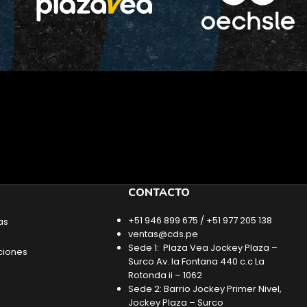
CONTACTO
+51 946 899 675 / +51 977 205 138
as
ventas@cds.pe
Sede 1: Plaza Vea Jockey Plaza –
ciones
Surco Av. la Fontana 440 c.c La
Rotonda ii – 1062
Sede 2: Barrio Jockey Primer Nivel,
Jockey Plaza – Surco