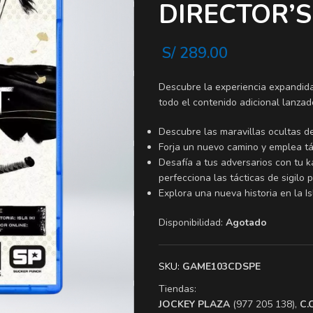
DIRECTOR’S
S/
289.00
Descubre la experiencia expandida
todo el contenido adicional lanzad
Descubre las maravillas ocultas d
Forja un nuevo camino y emplea tá
Desafía a tus adversarios con tu k
perfecciona las tácticas de sigilo
Explora una nueva historia en la Isl
Disponibilidad:
Agotado
SKU:
GAME103CDSPE
Tiendas:
​JOCKEY PLAZA
(977 205 138),
​C