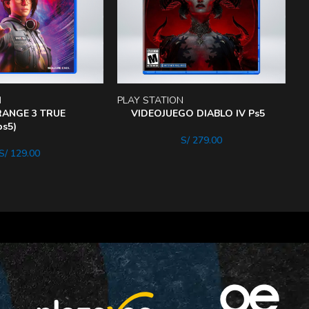
N
PLAY STATION
N
TRANGE 3 TRUE
VIDEOJUEGO DIABLO IV Ps5
s5)
S/
279.00
S/
129.00