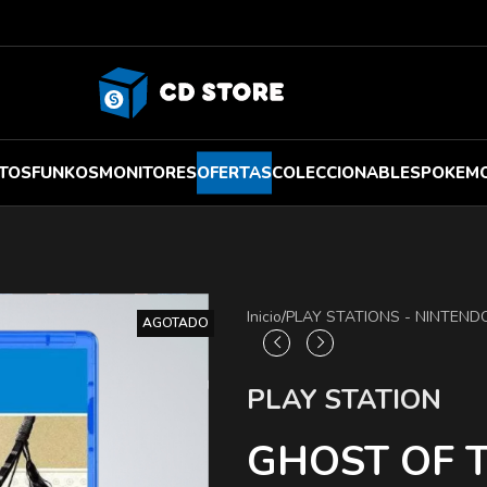
TOS
FUNKOS
MONITORES
OFERTAS
COLECCIONABLES
POKEM
Inicio
/
PLAY STATIONS - NINTEND
AGOTADO
PLAY STATION
GHOST OF T