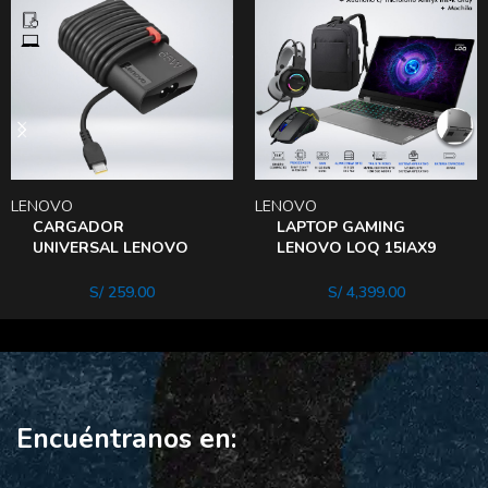
LENOVO
LENOVO
CARGADOR
LAPTOP GAMING
UNIVERSAL LENOVO
LENOVO LOQ 15IAX9
THINKPAD USB-C DE
CORE i5-12450HX
65W
MEMORIA 16GB DISCO
S/
259.00
S/
4,399.00
512GB
Encuéntranos en: