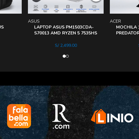
ASUS
ACER
US
LAPTOP ASUS PM1503CDA-
MOCHILA 1
S70013 AMD RYZEN 5 7535HS
PREDATOR
MEMORIA 8GB DISCO 512GB
GAMING B
S/
2,499.00