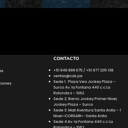
CONTACTO
+51 946 899 675 / +51 977 205 138
as
ventas@cds.pe
Sede 1: Plaza Vea Jockey Plaza –
ciones
Surco Av. la Fontana 440 c.c La
Rotonda ii – 1062
Sede 2: Barrio Jockey Primer Nivel,
Jockey Plaza – Surco
Sede 3: Mall Aventura Santa Anita – 1
Nivel «CORSAIR»- Santa Anita
Sede 4:Av. la Fontana 440 c.c La
Rotonda ii – 1062