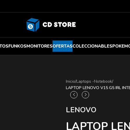
TOS
FUNKOS
MONITORES
OFERTAS
COLECCIONABLES
POKEM
Inicio
/
Laptops -Notebook
/
LAPTOP LENOVO V15 G5 IRL INT
LENOVO
LAPTOP LEN