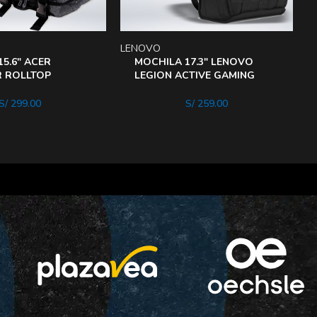
LENOVO
L
5.6″ ACER
MOCHILA 17.3″ LENOVO
 ROLLTOP
LEGION ACTIVE GAMING
LACK/GREY
BLACK
S/
299.00
S/
259.00