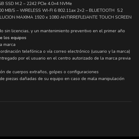
GB SSD M.2 – 2242 PCIe 4.0×4 NVMe
00 MB/S – WIRELESS WI-FI 6 802.11ax 2×2 – BLUETOOTH 5.2
SOLUCION MAXIMA 1920 x 1080 ANTIRREFLEJANTE TOUCH SCREEN
do sin licencias, y un mantenimiento preventivo en el primer año
de los equipos
la marca
oordinación telefónica o vía correo electrónico (usuario y la marca)
tregado por el usuario en el centro autorizado de la marca previa
ión de cuerpos extraños, golpes o configuraciones
 de piezas dañadas de su equipo en caso de mala manipulación