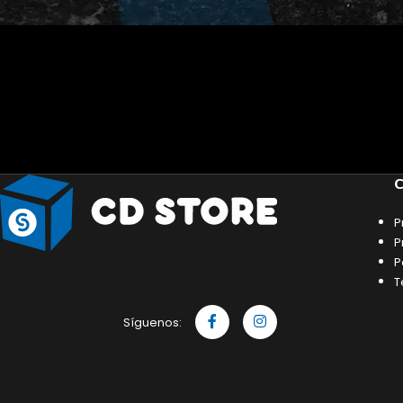
C
P
P
P
T
Síguenos: