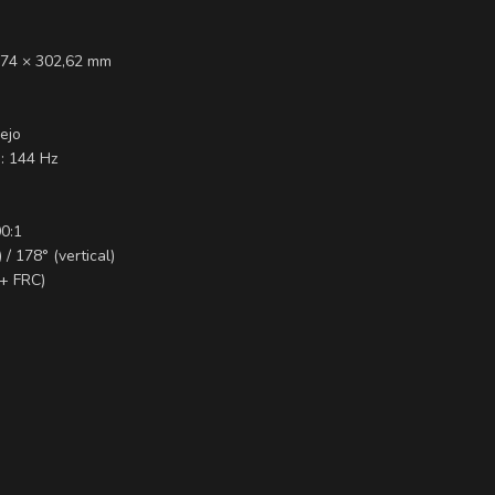
3,74 × 302,62 mm
lejo
 : 144 Hz
00:1
 / 178° (vertical)
 + FRC)