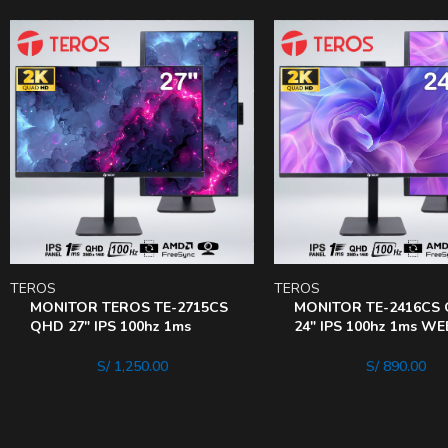
TEROS
TEROS
MONITOR TEROS TE-2715CS
MONITOR TE-2416CS
QHD 27″ IPS 100hz 1ms
24″ IPS 100hz 1ms W
SPEAKER WEBCAM PIVOT
SPEAKER MICROFONO
S/
1,250.00
S/
890.00