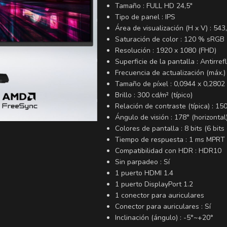
Tamaño : FULL HD 24,5″
Tipo de panel : IPS
Área de visualización (H x V) : 54
Saturación de color : 120 % sRGB
Resolución : 1920 x 1080 (FHD)
Superficie de la pantalla : Antirref
Frecuencia de actualización (máx.)
Tamaño de píxel : 0,0944 x 0,2802
Brillo : 300 cd/m² (típico)
Relación de contraste (típica) : 15
Ángulo de visión : 178° (horizontal)
Colores de pantalla : 8 bits (6 bits
Tiempo de respuesta : 1 ms MPRT
Compatibilidad con HDR : HDR10
Sin parpadeo : Sí
1 puerto HDMI 1.4
1 puerto DisplayPort 1.2
1 conector para auriculares
Conector para auriculares : Sí
Inclinación (ángulo) : -5°~+20°