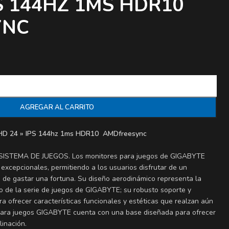
PS 144HZ 1MS HDR10
YNC
AGREGAR AL CARRITO
D 24 » IPS 144hz 1ms HDR10 AMDfreesync
ISTEMA DE JUEGOS. Los monitores para juegos de GIGABYTE
 excepcionales, permitiendo a los usuarios disfrutar de un
d de gastar una fortuna. Su diseño aerodinámico representa la
eño de la serie de juegos de GIGABYTE; su robusto soporte y
 ofrecer características funcionales y estéticas que realzan aún
 para juegos GIGABYTE cuenta con una base diseñada para ofrecer
inación.