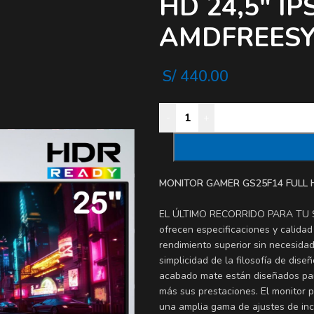
HD 24,5″ I
AMDFREES
S/
440.00
-
+
MONITOR GAMER GS25F14 FULL H
EL ÚLTIMO RECORRIDO PARA TU S
ofrecen especificaciones y calidad
rendimiento superior sin necesida
simplicidad de la filosofía de dis
acabado mate están diseñados para
más sus prestaciones. El monitor
una amplia gama de ajustes de incl