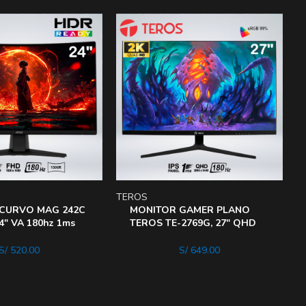
TEROS
L
CURVO MAG 242C
MONITOR GAMER PLANO
4″ VA 180hz 1ms
TEROS TE-2769G, 27″ QHD
eady AIVISION
IPS FLAT, 180 HZ, 1MS
S/
520.00
S/
649.00