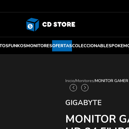
TOS
FUNKOS
MONITORES
OFERTAS
COLECCIONABLES
POKEM
Inicio
/
Monitores
/
MONITOR GAMER G
GIGABYTE
MONITOR G