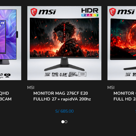
MSI
MSI
 QHD
MONITOR MAG 276CF E20
MONITOR 
EBCAM
FULLHD 27 » rapidVA 200hz
FULL HD 2
 PIVOT
0.5ms HDReady 1500R
1500R HDR
S/
685.00