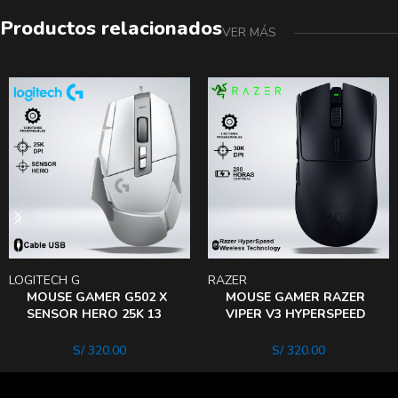
Productos relacionados
VER MÁS
LOGITECH G
RAZER
MOUSE GAMER G502 X
MOUSE GAMER RAZER
SENSOR HERO 25K 13
VIPER V3 HYPERSPEED
BOTONES
SENSOR 30KDPI dura
PROGRAMABLES
280 hrs
S/
320.00
S/
320.00
WHITE