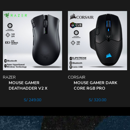
RAZER
CORSAIR
MOUSE GAMER
MOUSE GAMER DARK
DEATHADDER V2 X
CORE RGB PRO
HYPERSPEED 14KDPI
WIRELESS Black
WIRELESS USB
S/
249.00
S/
320.00
BLUETOOTH 235hrs
7botoness sensor 5G