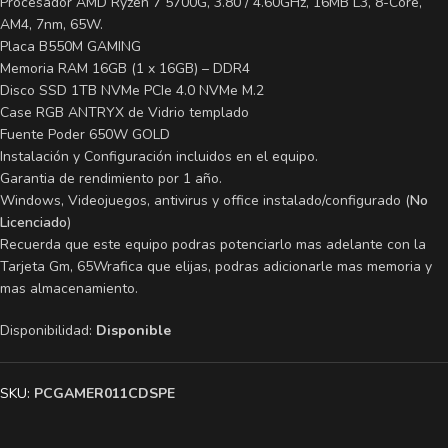
Procesador AMD Ryzen 7 5700G, 3.80 / 4.60GHz, 16MB L3, 8-Core,
AM4, 7nm, 65W.
Placa B550M GAMING
Memoria RAM 16GB (1 x 16GB) – DDR4
Disco SSD 1TB NVMe PCIe 4.0 NVMe M.2
Case RGB ANTRYX de Vidrio templado
Fuente Poder 650W GOLD
Instalación y Configuración incluidos en el equipo.
Garantia de rendimiento por 1 año.
Windows, Videojuegos, antivirus y office instalado/configurado (
No
Licenciado
)
Recuerda que este equipo podras potenciarlo mas adelante con la
Tarjeta Gm, 65Wrafica que elijas, podras adicionarle mas memoria y
mas almacenamiento.
Disponibilidad:
Disponible
SKU:
PCGAMER011CDSPE