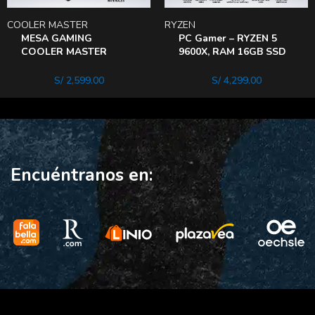
COOLER MASTER
RYZEN
MESA GAMING
PC Gamer – RYZEN 5
COOLER MASTER
9600X, RAM 16GB SSD
GD160 ARGB
1TB CASE RGB FUENTE
ELECTRICO
GOLD 650W
S/
2,599.00
S/
4,299.00
Encuéntranos en: