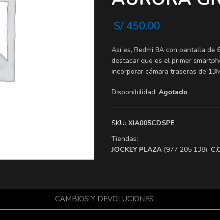
S/
450.00
Así es, Redmi 9A con pantalla de 6
destacar que es el primer smartp
incorporar cámara traseras de 13
Disponibilidad:
Agotado
SKU:
XIA005CDSPE
Tiendas:
​JOCKEY PLAZA
(977 205 138),
​C
CAMBIOS Y DEVOLUCIONES