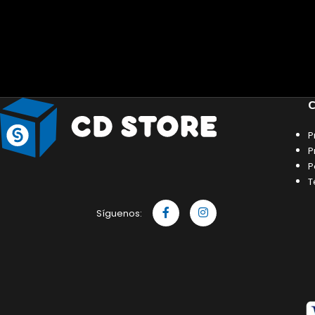
C
P
P
P
T
Síguenos: