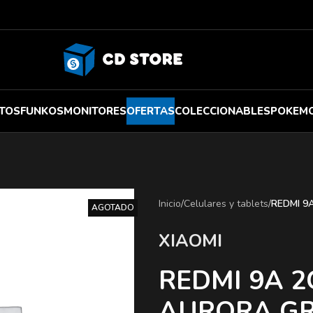
TOS
FUNKOS
MONITORES
OFERTAS
COLECCIONABLES
POKEM
Inicio
/
Celulares y tablets
/
REDMI 9
AGOTADO
XIAOMI
REDMI 9A 2
AURORA G