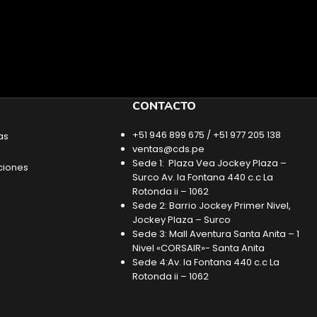
CONTACTO
+51 946 899 675 / +51 977 205 138
as
ventas@cds.pe
Sede 1: Plaza Vea Jockey Plaza –
ciones
Surco Av. la Fontana 440 c.c La
Rotonda ii – 1062
Sede 2: Barrio Jockey Primer Nivel,
Jockey Plaza – Surco
Sede 3: Mall Aventura Santa Anita – 1
Nivel «CORSAIR»- Santa Anita
Sede 4:Av. la Fontana 440 c.c La
Rotonda ii – 1062