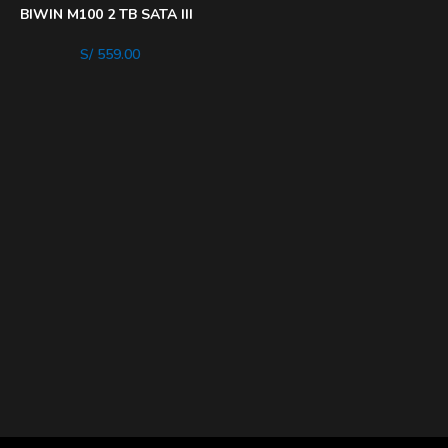
BIWIN M100 2 TB SATA III
2.5″, 550 MB/S 500 MB/S
S/
559.00