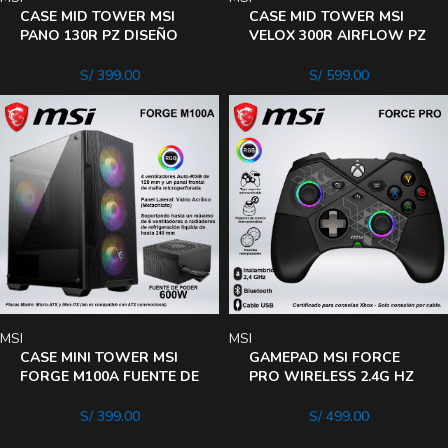
CASE MID TOWER MSI
CASE MID TOWER MSI
PANO 130R PZ DISEÑO
VELOX 300R AIRFLOW PZ
PANORÁMICO DE 270°
PANEL FRONTAL DE
CON VIDRIO TEMPLADO
MALLA METALICA BLACK
S/
399.00
S/
599.00
WHITE
MSI
MSI
CASE MINI TOWER MSI
GAMEPAD MSI FORCE
FORGE M100A FUENTE DE
PRO WIRELESS 2.4G HZ
PODER DE 600W PANEL
BLUETOOTH USB-C
FRONTAL DE MALLA
S/
399.00
S/
499.00