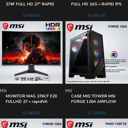
274F FULL HD 27″ RAPID
FULL HD 24.5 » RAPID IPS
IPS 200HZ 0.5ms HDR AI
200HZ 0.5MS HDR ready
VISION
AI
S/
640.00
S/
590.00
MSI
MSI
MONITOR MAG 276CF E20
CASE MID TOWER MSI
FULLHD 27 » rapidVA
FORGE 120A AIRFLOW
200hz 0.5ms HDReady
ARGB
1500R
S/
685.00
S/
299.00