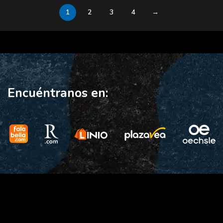
1
2
3
4
→
Encuéntranos en: