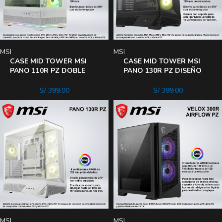
MSI
MSI
CASE MID TOWER MSI
CASE MID TOWER MSI
PANO 110R PZ DOBLE
PANO 130R PZ DISEÑO
PANEL DE VIDRIO
PANORÁMICO DE 270°
TEMPLADO WHITE
CON VIDRIO TEMPLADO
S/
399.00
S/
399.00
BLACK
MSI
MSI