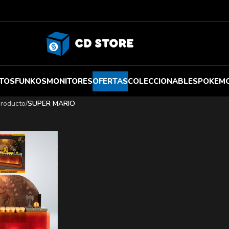
TOS
FUNKOS
MONITORES
OFERTAS
COLECCIONABLES
POKEM
producto
/
SUPER MARIO