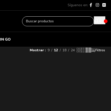
Síguenos en:
ON GO
Mostrar
9
12
18
24
Filtros