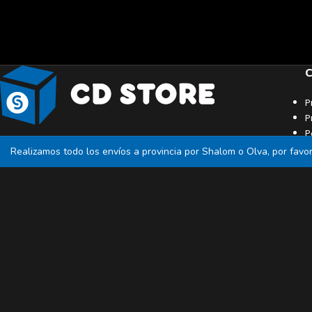
C
P
P
P
T
Realizamos todo los envíos a provincia por Shalom o Olva, por fav
Síguenos: