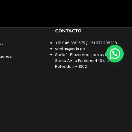
CONTACTO
+51 946 899 675 / +51 977 205 138
as
ventas@cds.pe
Sede 1: Plaza Vea Jockey Plaza –
ciones
Surco Av. la Fontana 440 c.c La
Rotonda ii – 1062
Sede 2: Barrio Jockey Primer Nivel,
Jockey Plaza – Surco
Sede 3: Mall Aventura Santa Anita – 1
Nivel «CORSAIR»- Santa Anita
Sede 4:Av. la Fontana 440 c.c La
Rotonda ii – 1062