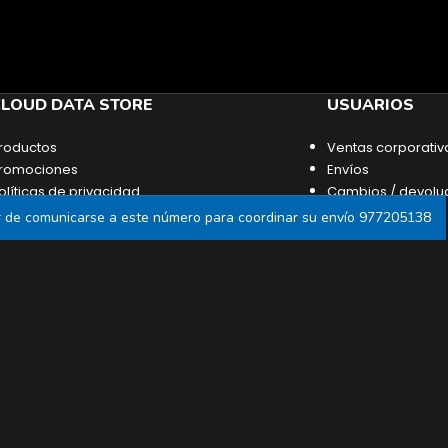
LOUD DATA STORE
USUARIOS
roductos
Ventas corporativ
romociones
Envíos
olíticas de privacidad
Cambios / devolu
érminos y condiciones
or de comunicarse a este número para coordinar su envío 977205138