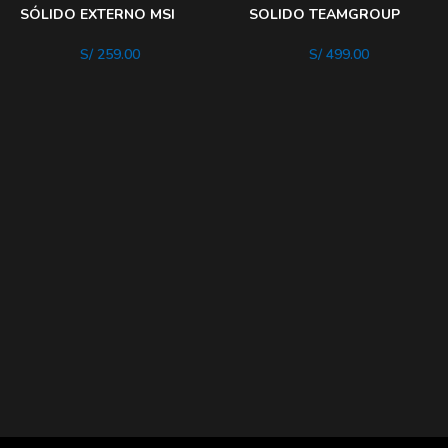
SÓLIDO EXTERNO MSI
SOLIDO TEAMGROUP
SPATIUM S27 SATA 25
CX2 CLASSIC 2TB SATA III
960GB
6GBS
S/
259.00
S/
499.00