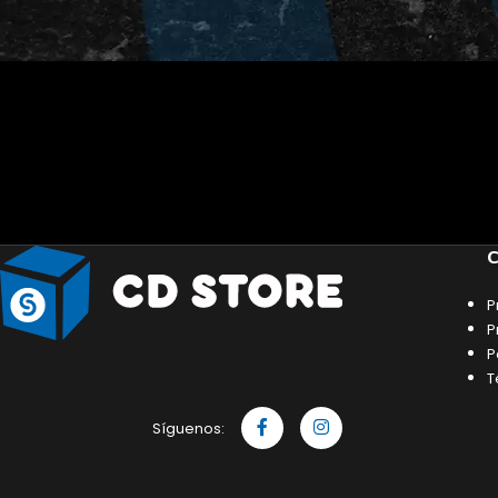
C
P
P
P
T
Síguenos: