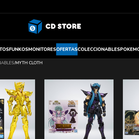
TOS
FUNKOS
MONITORES
OFERTAS
COLECCIONABLES
POKEM
NABLES
/
MYTH CLOTH