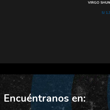
VIRGO SHUN
OF THE GOL
S/
1,
Encuéntranos en: