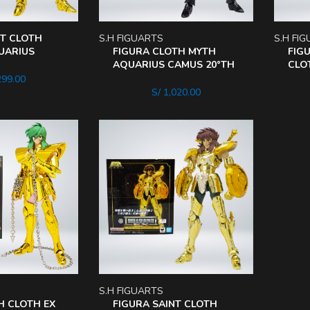
NT CLOTH
S.H FIGUARTS
S.H FI
UARIUS
FIGURA CLOTH MYTH
FIG
REDERO DE
AQUARIUS CAMUS 20°TH
CLO
RADA
SAINT SEIYA
MILO
299.00
S/
1,020.00
S.H FIGUARTS
H CLOTH EX
FIGURA SAINT CLOTH