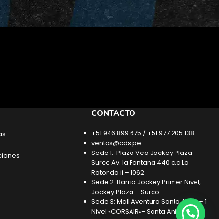
CONTACTO
+51 946 899 675 / +51 977 205 138
as
ventas@cds.pe
Sede 1: Plaza Vea Jockey Plaza –
ciones
Surco Av. la Fontana 440 c.c La
Rotonda ii – 1062
Sede 2: Barrio Jockey Primer Nivel,
Jockey Plaza – Surco
Sede 3: Mall Aventura Santa Anita – 1
Nivel «CORSAIR»- Santa Anita