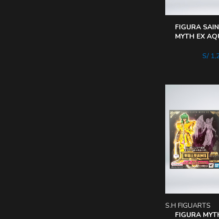
FIGURA SAI
MYTH EX AQ
HYOGA – HE
LA TELA DO
S/
1,
S.H FIGUARTS
FIGURA MYT