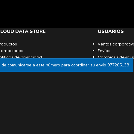
LOUD DATA STORE
USUARIOS
roductos
Ventas corporativ
romociones
Envíos
olíticas de privacidad
Cambios / devolu
érminos y condiciones
or de comunicarse a este número para coordinar su envío 977205138