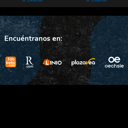
S/
1,400.00
S/
1,000.00
DEFENSOR GRAY F
Encuéntranos en: