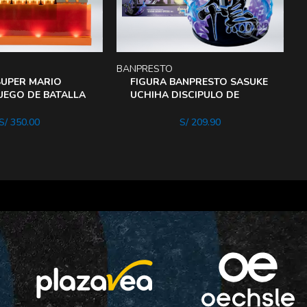
BANPRESTO
D
SUPER MARIO
FIGURA BANPRESTO SASUKE
JUEGO DE BATALLA
UCHIHA DISCIPULO DE
owser
orochimaru
S/
350.00
S/
209.90