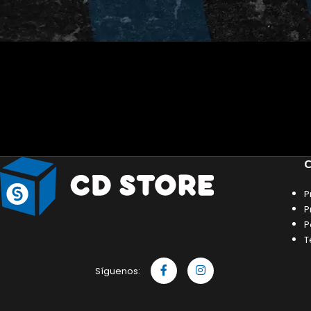
C
P
P
P
T
Síguenos: