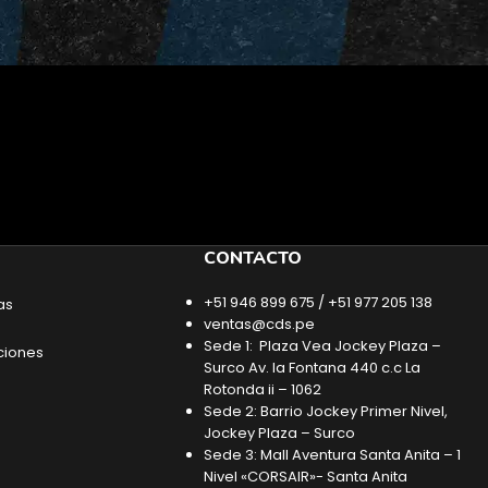
CONTACTO
+51 946 899 675 / +51 977 205 138
as
ventas@cds.pe
Sede 1: Plaza Vea Jockey Plaza –
ciones
Surco Av. la Fontana 440 c.c La
Rotonda ii – 1062
Sede 2: Barrio Jockey Primer Nivel,
Jockey Plaza – Surco
Sede 3: Mall Aventura Santa Anita – 1
Nivel «CORSAIR»- Santa Anita