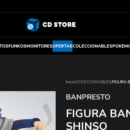
TOS
FUNKOS
MONITORES
OFERTAS
COLECCIONABLES
POKEM
Inicio
/
COLECCIONABLES
/
FIGURA 
BANPRESTO
FIGURA BA
SHINSO