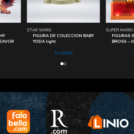
STAR WARS
SUPER MARIO
MY
FIGURA DE COLECCION BABY
FIGURAS 
DEAVOR
YODA light
BROSS – 
DELUXE B
S/
129.90