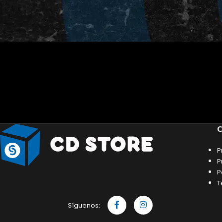
C
P
P
P
T
Síguenos: