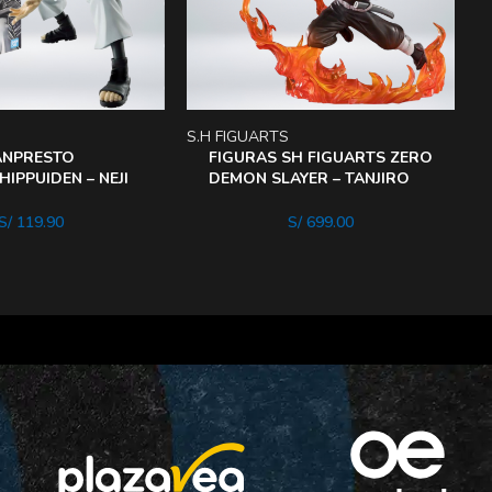
S.H FIGUARTS
D
ANPRESTO
FIGURAS SH FIGUARTS ZERO
IPPUIDEN – NEJI
DEMON SLAYER – TANJIRO
KAMADO
S/
119.90
S/
699.00