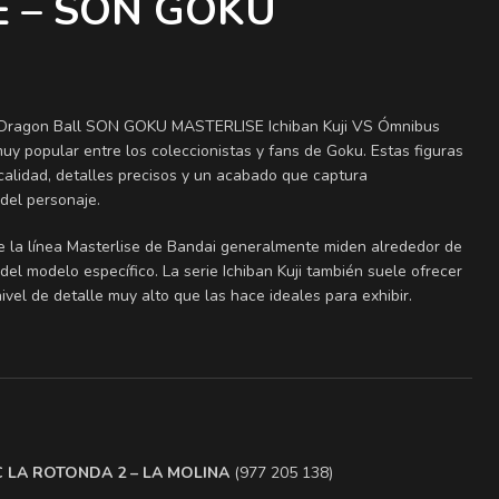
E – SON GOKU
de Dragon Ball SON GOKU MASTERLISE Ichiban Kuji VS Ómnibus
y popular entre los coleccionistas y fans de Goku. Estas figuras
calidad, detalles precisos y un acabado que captura
del personaje.
de la línea Masterlise de Bandai generalmente miden alrededor de
el modelo específico. La serie Ichiban Kuji también suele ofrecer
ivel de detalle muy alto que las hace ideales para exhibir.
.C LA ROTONDA 2 – LA MOLINA
(977 205 138)