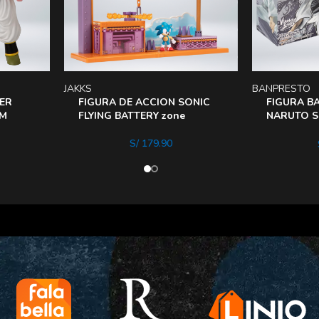
JAKKS
BANPRESTO
KER
FIGURA DE ACCION SONIC
FIGURA B
RM
FLYING BATTERY zone
NARUTO SH
Hyuga
S/
179.90