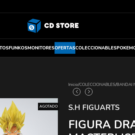
TOS
FUNKOS
MONITORES
OFERTAS
COLECCIONABLES
POKEM
Inicio
/
COLECCIONABLES
/
BANDAI
S.H FIGUARTS
AGOTADO
FIGURA DR