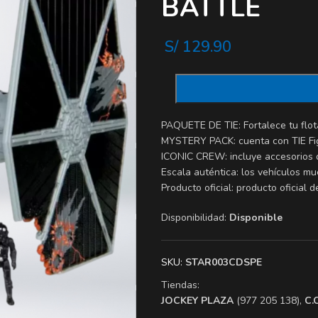
BATTLE
S/
129.90
PAQUETE DE TIE: Fortalece tu flot
MYSTERY PACK: cuenta con TIE Fig
ICONIC CREW: incluye accesorios d
Escala auténtica: los vehículos mu
Producto oficial: producto oficial
Disponibilidad:
Disponible
SKU:
STAR003CDSPE
Tiendas:
​JOCKEY PLAZA
(977 205 138),
​C