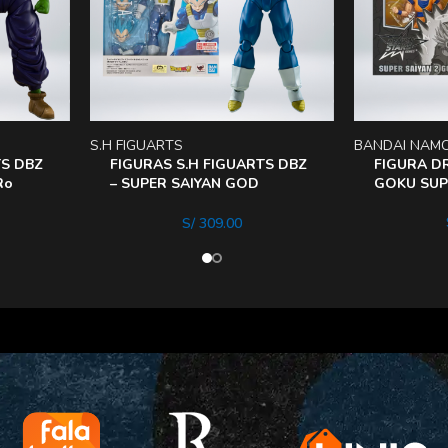
S.H FIGUARTS
BANDAI NAM
TS DBZ
FIGURAS S.H FIGUARTS DBZ
FIGURA D
Ro
– SUPER SAIYAN GOD
GOKU SUPE
VEGETA UNWAVERING
SAIYAN PRIDe
S/
309.00