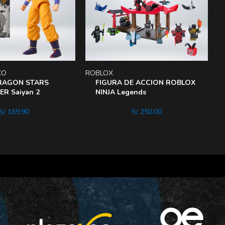
CO
ROBLOX
B
RAGON STARS
FIGURA DE ACCION ROBLOX
R Saiyan 2
NINJA Legends
S/
169.90
S/
250.00