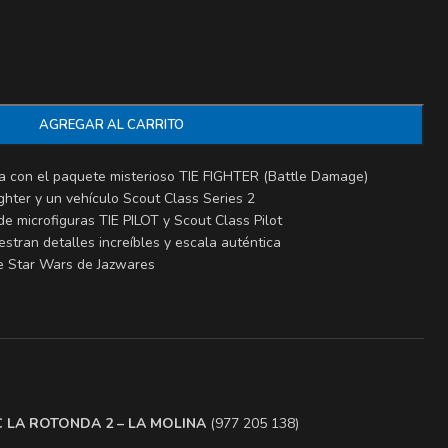
AGREGAR AL CARRITO
a con el paquete misterioso TIE FIGHTER (Battle Damage)
hter y un vehículo Scout Class Series 2
e microfiguras TIE PILOT y Scout Class Pilot
estran detalles increíbles y escala auténtica
 de Star Wars de Jazwares
.C LA ROTONDA 2 – LA MOLINA
(977 205 138)