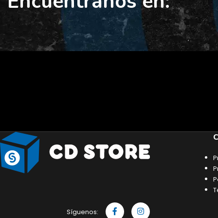
Encuéntranos en:
C
P
P
P
T
Síguenos: