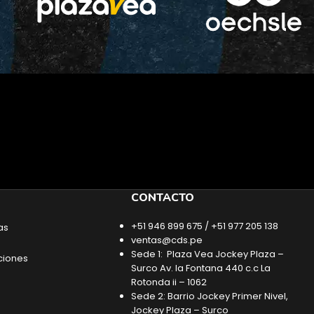
CONTACTO
+51 946 899 675 / +51 977 205 138
as
ventas@cds.pe
Sede 1: Plaza Vea Jockey Plaza –
ciones
Surco Av. la Fontana 440 c.c La
Rotonda ii – 1062
Sede 2: Barrio Jockey Primer Nivel,
Jockey Plaza – Surco