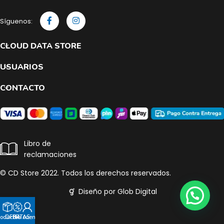
Síguenos:
CLOUD DATA STORE
USUARIOS
CONTACTO
Libro de
reclamaciones
© CD Store 2022. Todos los derechos reservados.
Diseño por Glob Digital
roductos
OFERTAS
Mi cuenta