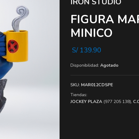
IRON STUDIO
FIGURA MA
MINICO
S/
139.90
Disponibilidad:
Agotado
SKU:
MAR012CDSPE
Tiendas:
​JOCKEY PLAZA
(977 205 138),
​C