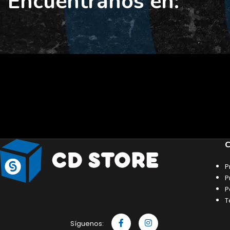
Encuéntranos en:
C
P
P
P
T
Síguenos: