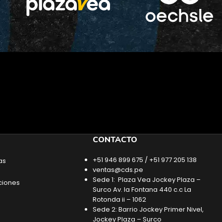
CONTACTO
+51 946 899 675 / +51 977 205 138
as
ventas@cds.pe
Sede 1: Plaza Vea Jockey Plaza –
ciones
Surco Av. la Fontana 440 c.c La
Rotonda ii – 1062
Sede 2: Barrio Jockey Primer Nivel,
Jockey Plaza – Surco