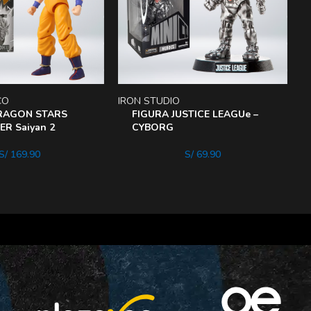
CO
IRON STUDIO
D
RAGON STARS
FIGURA JUSTICE LEAGUe –
R Saiyan 2
CYBORG
S/
169.90
S/
69.90