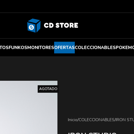
TOS
FUNKOS
MONITORES
OFERTAS
COLECCIONABLES
POKEM
AGOTADO
Inicio
/
COLECCIONABLES
/
IRON ST