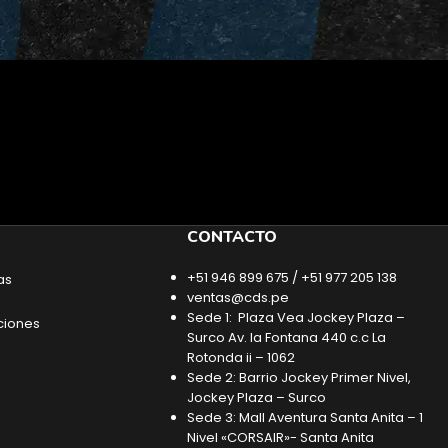
CONTACTO
+51 946 899 675 / +51 977 205 138
as
ventas@cds.pe
Sede 1: Plaza Vea Jockey Plaza –
ciones
Surco Av. la Fontana 440 c.c La
Rotonda ii – 1062
Sede 2: Barrio Jockey Primer Nivel,
Jockey Plaza – Surco
Sede 3: Mall Aventura Santa Anita – 1
Nivel «CORSAIR»- Santa Anita