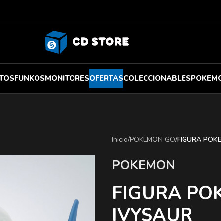
TOS
FUNKOS
MONITORES
OFERTAS
COLECCIONABLES
POKEM
Inicio
/
POKEMON GO
/
FIGURA POK
POKEMON
FIGURA PO
IVYSAUR