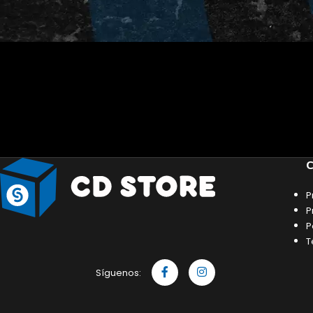
C
P
P
P
T
Síguenos: