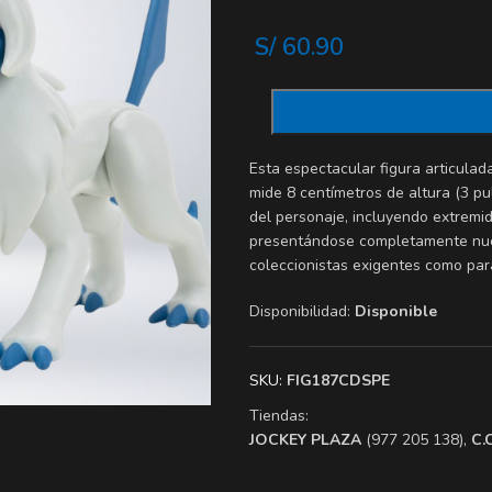
S/
60.90
Esta espectacular figura articulad
mide 8 centímetros de altura (3 pul
del personaje, incluyendo extremi
presentándose completamente nueva
coleccionistas exigentes como par
Disponibilidad:
Disponible
SKU:
FIG187CDSPE
Tiendas:
​JOCKEY PLAZA
(977 205 138),
​C