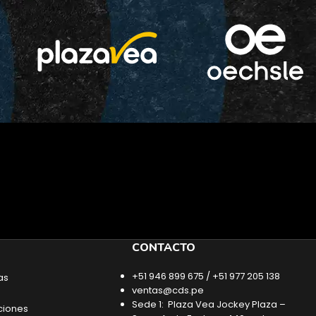
CONTACTO
+51 946 899 675 / +51 977 205 138
as
ventas@cds.pe
Sede 1: Plaza Vea Jockey Plaza –
ciones