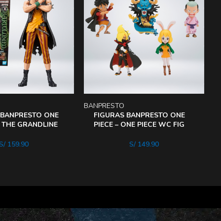
BANPRESTO
B
 BANPRESTO ONE
FIGURAS BANPRESTO ONE
F THE GRANDLINE
PIECE – ONE PIECE WC FIG
TOLOMEO
WANOKUNI ONIGASHIMa 3
S/
159.90
S/
149.90