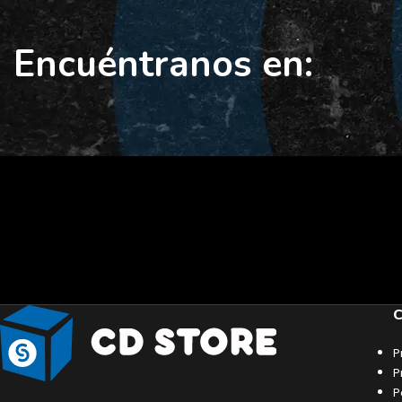
Encuéntranos en:
C
P
P
P