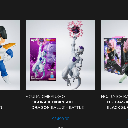
FIGURA ICHIBANSHO
FIGURA ICHI
FIGURA ICHIBANSHO
FIGURAS 
N
DRAGON BALL Z – BATTLE
BLACK SU
OF THE SUPER SAIYAN
FREEZER
S/
499.00