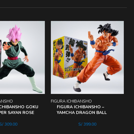
BANSHO
FIGURA ICHIBANSHO
F
ICHIBANSHO GOKU
FIGURA ICHIBANSHO –
PER SAYAN ROSE
YAMCHA DRAGON BALL
S/
309.00
S/
399.00