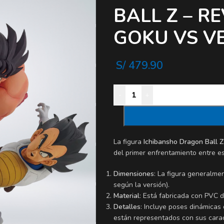
BALL Z – R
GOKU VS V
S/
479.90
-
+
La figura
Ichibansho Dragon Ball 
del primer enfrentamiento entre es
Dimensiones
: La figura generalm
según la versión).
Material
: Está fabricada con PVC d
Detalles
: Incluye poses dinámicas 
están representados con sus carac