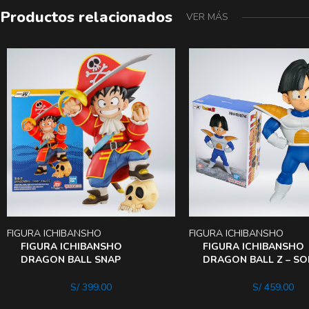
Productos relacionados
VER MÁS
FIGURA ICHIBANSHO
FIGURA ICHIBANSHO
FIGURA ICHIBANSHO
FIGURA ICHIBANSHO
DRAGON BALL SNAP
DRAGON BALL Z – SO
COLLECTION 2 – SON
GOHAN
GOHAN PIRATA
S/
399.00
S/
459.00