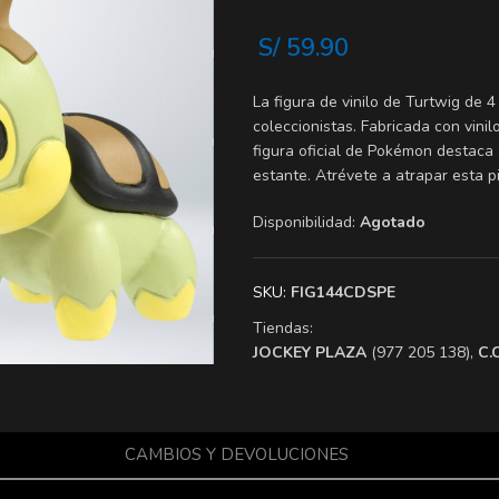
S/
59.90
La figura de vinilo de Turtwig de
coleccionistas. Fabricada con vinil
figura oficial de Pokémon destaca e
estante. Atrévete a atrapar esta p
Disponibilidad:
Agotado
SKU:
FIG144CDSPE
Tiendas:
​JOCKEY PLAZA
(977 205 138),
​C
CAMBIOS Y DEVOLUCIONES