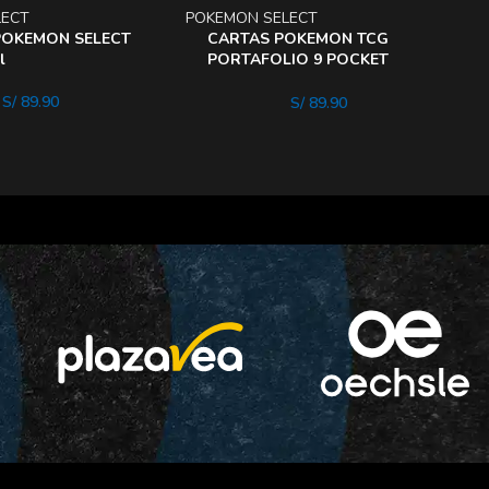
LECT
POKEMON SELECT
P
POKEMON SELECT
CARTAS POKEMON TCG
l
PORTAFOLIO 9 POCKET
PROBINDER ARMAROCERUL
S/
89.90
S/
89.90