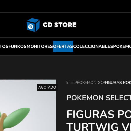
TOS
FUNKOS
MONITORES
OFERTAS
COLECCIONABLES
POKEM
Inicio
/
POKEMON GO
/
FIGURAS PO
AGOTADO
POKEMON SELEC
FIGURAS P
TURTWIG VI