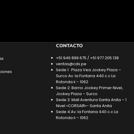
CONTACTO
+51 946 899 675 / +51 977 205 138
as
ventas@cds.pe
Sede 1: Plaza Vea Jockey Plaza –
ciones
Surco Av. la Fontana 440 c.c La
Rotonda ii – 1062
Sede 2: Barrio Jockey Primer Nivel,
Jockey Plaza – Surco
Sede 3: Mall Aventura Santa Anita – 1
Nivel «CORSAIR»- Santa Anita
Sede 4:Av. la Fontana 440 c.c La
Rotonda ii – 1062