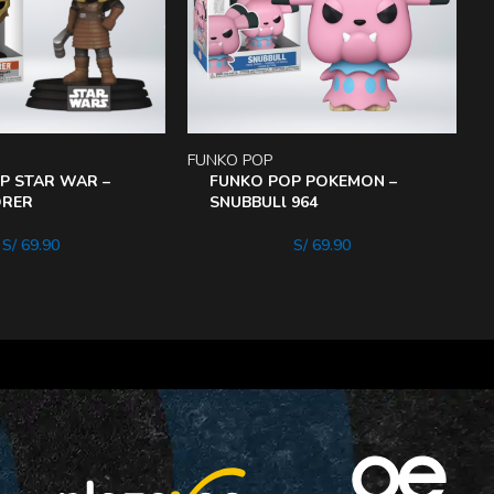
FUNKO POP
F
P STAR WAR –
FUNKO POP POKEMON –
ORER
SNUBBULl 964
S/
69.90
S/
69.90