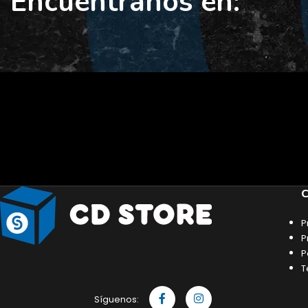
Encuéntranos en:
C
P
P
P
T
Síguenos: