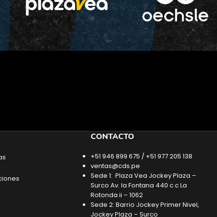
CONTACTO
+51 946 899 675 / +51 977 205 138
as
ventas@cds.pe
Sede 1: Plaza Vea Jockey Plaza –
ciones
Surco Av. la Fontana 440 c.c La
Rotonda ii – 1062
Sede 2: Barrio Jockey Primer Nivel,
Jockey Plaza – Surco