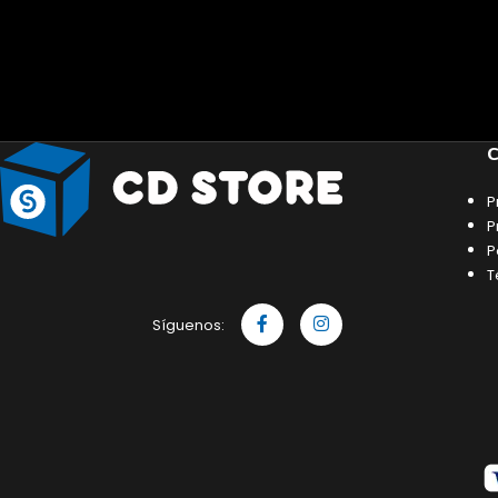
C
P
P
P
T
Síguenos: