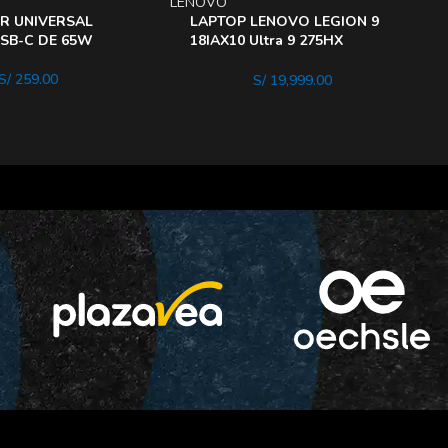
LENOVO
L
R UNIVERSAL
LAPTOP LENOVO LEGION 9
SB-C DE 65W
18IAX10 Ultra 9 275HX
MEMORIA 64GB DISCO 2TB
SSD M2 (copia)
S/
259.00
S/
19,999.00