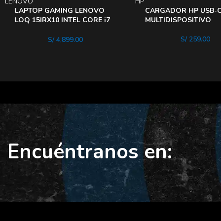
LENOVO
HP
LAPTOP GAMING LENOVO
CARGADOR HP USB-
LOQ 15IRX10 INTEL CORE i7
MULTIDISPOSITIVO
13700HX MEMORIA 16GB
DDR5 DISCO 512GB
S/
259.00
S/
4,899.00
Encuéntranos en: