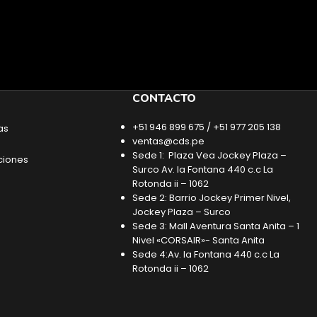
CONTACTO
+51 946 899 675 / +51 977 205 138
as
ventas@cds.pe
Sede 1: Plaza Vea Jockey Plaza –
ciones
Surco Av. la Fontana 440 c.c La
Rotonda ii – 1062
Sede 2: Barrio Jockey Primer Nivel,
Jockey Plaza – Surco
Sede 3: Mall Aventura Santa Anita – 1
Nivel «CORSAIR»- Santa Anita
Sede 4:Av. la Fontana 440 c.c La
Rotonda ii – 1062