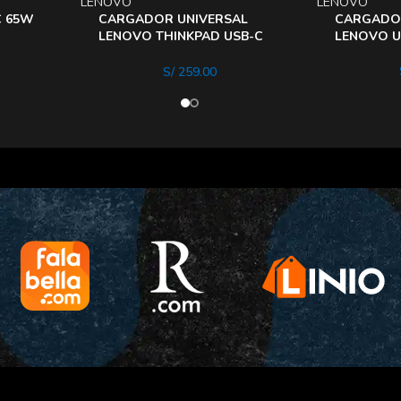
LENOVO
LENOVO
C 65W
CARGADOR UNIVERSAL
CARGADO
LENOVO THINKPAD USB-C
LENOVO U
DE 65W
S/
259.00