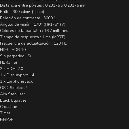
Distancia entre píxeles : 0,23175 x 0,23175 mm
Brillo : 300 cd/m² (típico)
Relación de contraste : 3000:1
Ángulo de visión : 178° (H)/178° (V)
Colores de la pantalla : 16,7 millones
Tiempo de respuesta : 1 ms (MPRT)
Frecuencia de actualización : 120 Hz
HDR : HDR 10
Sin parpadeo : Sí
HBR3 : Sí
2 x HDMI 2.0
1 x Displayport 1.4
1 x Earphone Jack
OSD Sidekick *
Aim Stabilizer
Black Equalizer
Crosshair
Timer
PiP/PbP