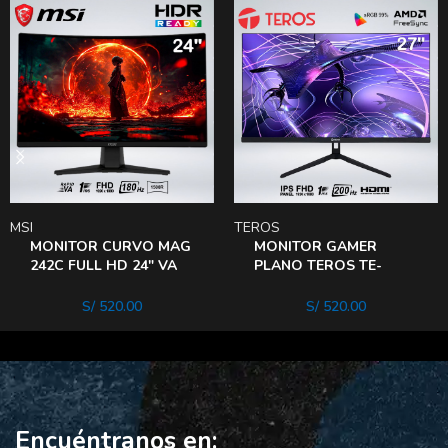
MSI
TEROS
MONITOR CURVO MAG
MONITOR GAMER
242C FULL HD 24″ VA
PLANO TEROS TE-
180hz 1ms 1500R
2786G 27″ FHD IPS 1MS
HDReady AIVISION
200HZ 1920X1080
S/
520.00
S/
520.00
Encuéntranos en: