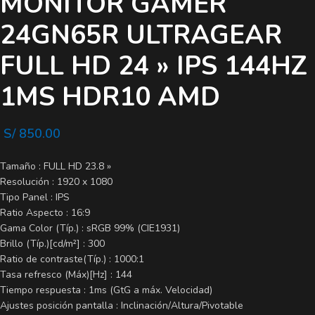
MONITOR GAMER
24GN65R ULTRAGEAR
FULL HD 24 » IPS 144HZ
1MS HDR10 AMD
S/
850.00
Tamaño : FULL HD 23.8 »
Resolución : 1920 x 1080
Tipo Panel : IPS
Ratio Aspecto : 16:9
Gama Color (Típ.) : sRGB 99% (CIE1931)
Brillo (Típ.)[cd/m²] : 300
Ratio de contraste(Típ.) : 1000:1
Tasa refresco (Máx)[Hz] : 144
Tiempo respuesta : 1ms (GtG a máx. Velocidad)
Ajustes posición pantalla : Inclinación/Altura/Pivotable