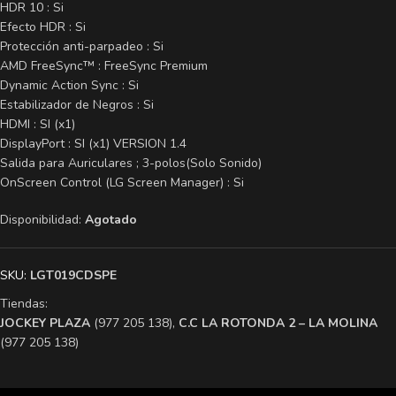
HDR 10 : Si
Efecto HDR : Si
Protección anti-parpadeo : Si
AMD FreeSync™ : FreeSync Premium
Dynamic Action Sync : Si
Estabilizador de Negros : Si
HDMI : SI (x1)
DisplayPort : SI (x1) VERSION 1.4
Salida para Auriculares ; 3-polos(Solo Sonido)
OnScreen Control (LG Screen Manager) : Si
Disponibilidad:
Agotado
SKU:
LGT019CDSPE
Tiendas:
​JOCKEY PLAZA
(977 205 138),
​C.C LA ROTONDA 2 – LA MOLINA
(977 205 138)