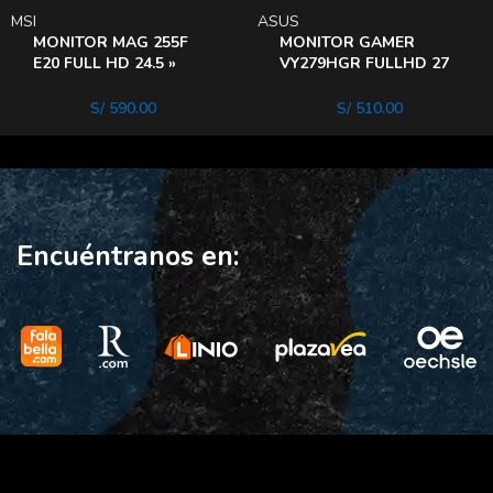
MSI
ASUS
MONITOR MAG 255F
MONITOR GAMER
E20 FULL HD 24.5 »
VY279HGR FULLHD 27
RAPID IPS 200HZ 0.5MS
» IPS 120HZ 1MS
HDR ready AI
GAMEPLUS EYE CARE
S/
590.00
S/
510.00
Encuéntranos en: