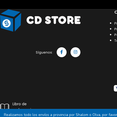
C
P
P
P
T
Síguenos:
Libro de
reclamaciones
Realizamos todo los envíos a provincia por Shalom o Olva, por fav