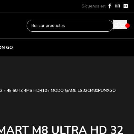
Síguenos en:
ON GO
32 » 4k 60HZ 4MS HDR10+ MODO GAME LS32CM80PUNXGO
MART M8 ULTRA HD 32