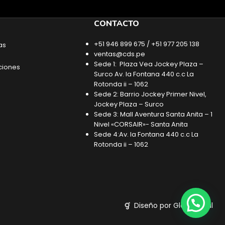
CONTACTO
+51 946 899 675 / +51 977 205 138
as
ventas@cds.pe
Sede 1: Plaza Vea Jockey Plaza –
ciones
Surco Av. la Fontana 440 c.c La
Rotonda ii – 1062
Sede 2: Barrio Jockey Primer Nivel,
Jockey Plaza – Surco
Sede 3: Mall Aventura Santa Anita – 1
Nivel «CORSAIR»- Santa Anita
Sede 4:Av. la Fontana 440 c.c La
Rotonda ii – 1062
Diseño por Glob Digital