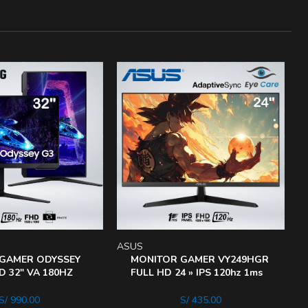
ASUS
L
GAMER ODYSSEY
MONITOR GAMER VY249HGR
D 32″ VA 180HZ
FULL HD 24 » IPS 120hz 1ms
0 LS32DG300ELXPE
SIN PARPADEO EYE CARE
S/
990.00
S/
435.00