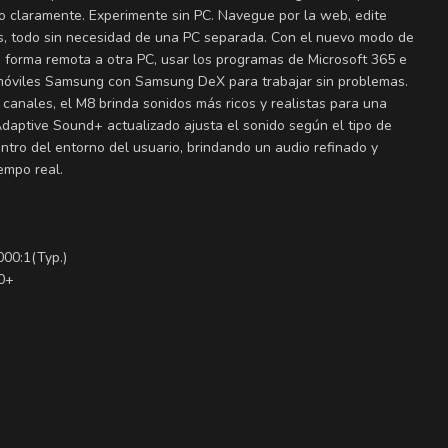
lo claramente. Experimente sin PC. Navegue por la web, edite
s, todo sin necesidad de una PC separada. Con el nuevo modo de
 forma remota a otra PC, usar los programas de Microsoft 365 e
 móviles Samsung con Samsung DeX para trabajar sin problemas.
canales, el M8 brinda sonidos más ricos y realistas para una
Adaptive Sound+ actualizado ajusta el sonido según el tipo de
entro del entorno del usuario, brindando un audio refinado y
empo real.
000:1(Typ.)
0+