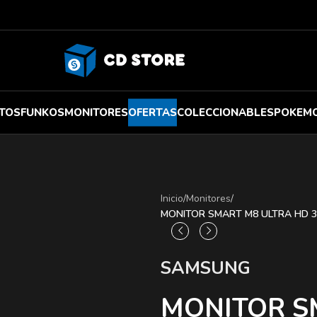
TOS
FUNKOS
MONITORES
OFERTAS
COLECCIONABLES
POKEM
Inicio
/
Monitores
/
MONITOR SMART M8 ULTRA HD 
SAMSUNG
MONITOR S