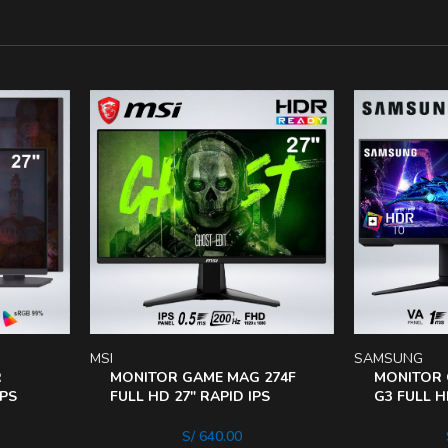
MSI
SAMSUNG
R
MONITOR GAME MAG 274F
MONITOR 
IPS
FULL HD 27″ RAPID IPS
G3 FULL H
200HZ 0.5ms HDR AI VISION
1MS HDr1
S/
640.00