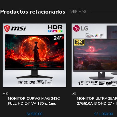
Productos relacionados
VER MÁS
MSI
LG
MONITOR CURVO MAG 242C
MONITOR ULTRAGEA
FULL HD 24″ VA 180hz 1ms
27G610A-B QHD 27 » 
1500R HDReady AIVISION
200hz 1ms HDR400
AMDfreesync PIVOT
S/
520.00
S/
1,060.00