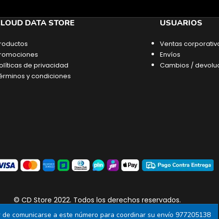
LOUD DATA STORE
USUARIOS
roductos
Ventas corporativ
romociones
Envíos
olíticas de privacidad
Cambios / devolu
érminos y condiciones
© CD Store 2022. Todos los derechos reservados.
or de comunicarse a este número para coordinar su envío 977205138