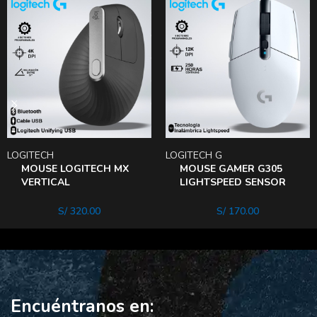
LOGITECH
LOGITECH G
MOUSE LOGITECH MX
MOUSE GAMER G305
VERTICAL
LIGHTSPEED SENSOR
ERGONOMICA
HERO 12K 6 BOTONES
BLUETOOTH WIRELESS
BLANCO
S/
320.00
S/
170.00
Encuéntranos en: