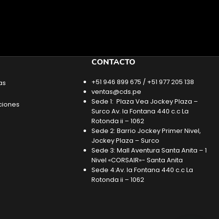
CONTACTO
+51 946 899 675 / +51 977 205 138
as
ventas@cds.pe
Sede 1: Plaza Vea Jockey Plaza –
ciones
Surco Av. la Fontana 440 c.c La
Rotonda ii – 1062
Sede 2: Barrio Jockey Primer Nivel,
Jockey Plaza – Surco
Sede 3: Mall Aventura Santa Anita – 1
Nivel «CORSAIR»- Santa Anita
Sede 4:Av. la Fontana 440 c.c La
Rotonda ii – 1062