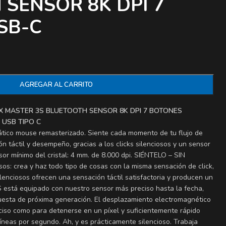
SENSOR 8K DPI 7
SB-C
AGREGAR AL CARRITO
X MASTER 3S BLUETOOTH SENSOR 8K DPI 7 BOTONES
USB TIPO C
tico mouse remasterizado. Siente cada momento de tu flujo de
ón táctil y desempeño, gracias a los clicks silenciosos y un sensor
or mínimo del cristal: 4 mm. de 8.000 dpi. SIÉNTELO – SIN
os: crea y haz todo tipo de cosas con la misma sensación de click,
ilenciosos ofrecen una sensación táctil satisfactoria y producen un
está equipado con nuestro sensor más preciso hasta la fecha,
uesta de próxima generación. El desplazamiento electromagnético
iso como para detenerse en un píxel y suficientemente rápido
íneas por segundo. Ah, y es prácticamente silencioso. Trabaja