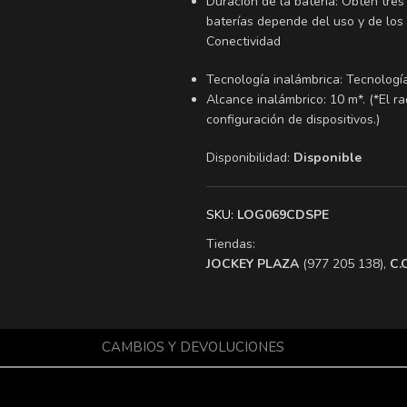
Duración de la batería: Obtén tres
baterías depende del uso y de los d
Conectividad
Tecnología inalámbrica: Tecnolog
Alcance inalámbrico: 10 m*. (*El r
configuración de dispositivos.)
Disponibilidad:
Disponible
SKU:
LOG069CDSPE
Tiendas:
​JOCKEY PLAZA
(977 205 138),
​C
CAMBIOS Y DEVOLUCIONES