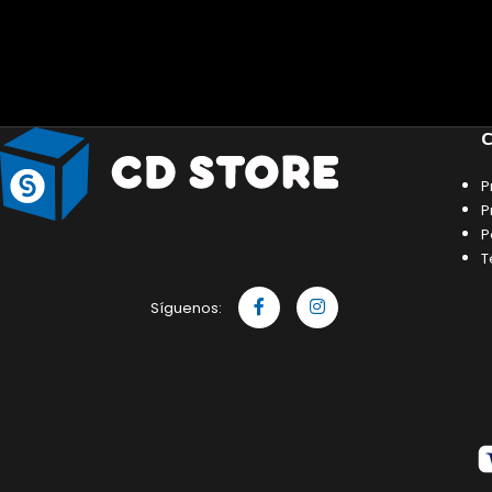
C
P
P
P
T
Síguenos: