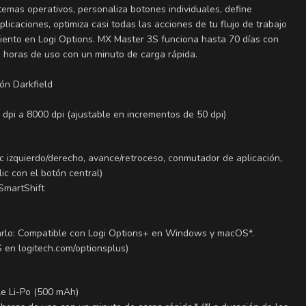
stemas operativos, personaliza botones individuales, define
licaciones, optimiza casi todas las acciones de tu flujo de trabajo
miento en Logi Options. MX Master 3S funciona hasta 70 días con
s horas de uso con un minuto de carga rápida.
ión Darkfield
 dpi a 8000 dpi (ajustable en incrementos de 50 dpi)
c izquierdo/derecho, avance/retroceso, conmutador de aplicación,
ic con el botón central)
SmartShift
zarlo: Compatible con Logi Options+ en Windows y macOS*.
en logitech.com/optionsplus)
le Li-Po (500 mAh)