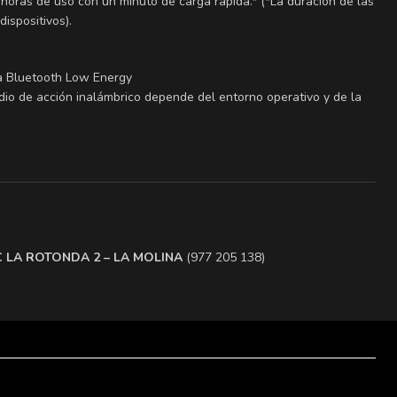
 horas de uso con un minuto de carga rápida.* (*La duración de las
ispositivos).
ía Bluetooth Low Energy
adio de acción inalámbrico depende del entorno operativo y de la
.C LA ROTONDA 2 – LA MOLINA
(977 205 138)