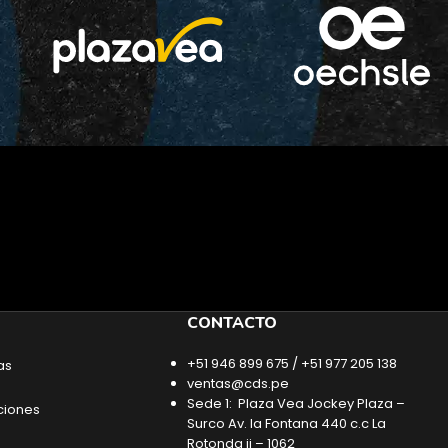
CONTACTO
+51 946 899 675 / +51 977 205 138
as
ventas@cds.pe
Sede 1: Plaza Vea Jockey Plaza –
ciones
Surco Av. la Fontana 440 c.c La
Rotonda ii – 1062