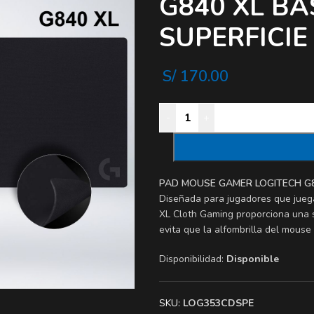
G840 XL B
SUPERFICIE
S/
170.00
-
+
PAD MOUSE GAMER LOGITECH G8
Diseñada para jugadores que juega
XL Cloth Gaming proporciona una s
evita que la alfombrilla del mouse 
Disponibilidad:
Disponible
SKU:
LOG353CDSPE