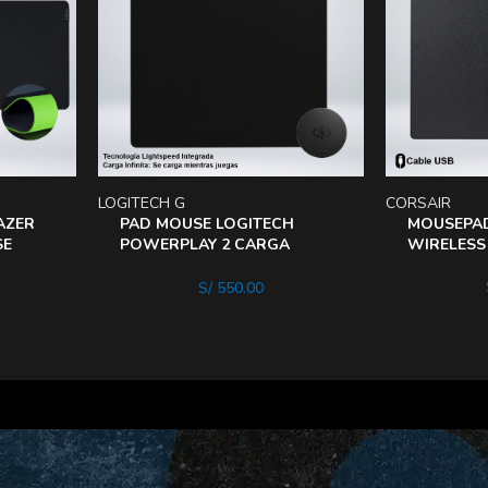
LOGITECH G
CORSAIR
AZER
PAD MOUSE LOGITECH
MOUSEPAD
SE
POWERPLAY 2 CARGA
WIRELESS
ZADa
WIRELESS USB LIGHTSPEED
ULTRAFINA
S/
550.00