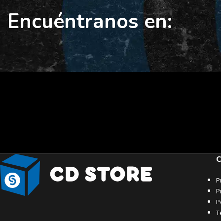
Encuéntranos en:
C
P
P
P
T