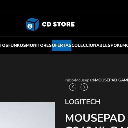
TOS
FUNKOS
MONITORES
OFERTAS
COLECCIONABLES
POKEM
Inicio
/
Mousepad
/
MOUSEPAD GAMER
LOGITECH
MOUSEPAD 