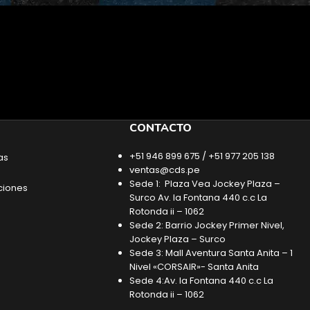
CONTACTO
+51 946 899 675 / +51 977 205 138
as
ventas@cds.pe
Sede 1: Plaza Vea Jockey Plaza –
ciones
Surco Av. la Fontana 440 c.c La
Rotonda ii – 1062
Sede 2: Barrio Jockey Primer Nivel,
Jockey Plaza – Surco
Sede 3: Mall Aventura Santa Anita – 1
Nivel «CORSAIR»- Santa Anita
Sede 4:Av. la Fontana 440 c.c La
Rotonda ii – 1062