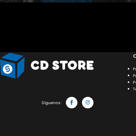
C
P
P
P
T
Síguenos: