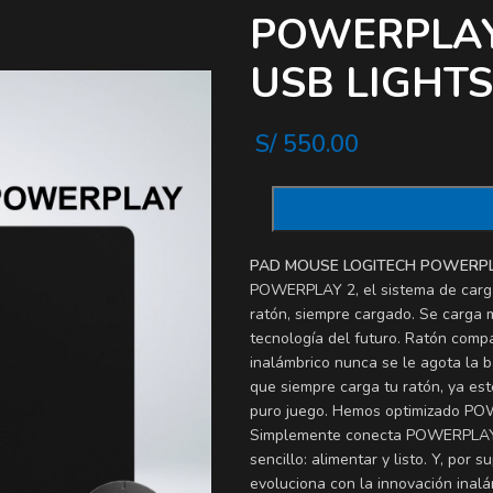
POWERPLAY
USB LIGHT
S/
550.00
PAD MOUSE LOGITECH POWERPL
POWERPLAY 2, el sistema de carga 
ratón, siempre cargado. Se carga m
tecnología del futuro. Ratón compa
inalámbrico nunca se le agota la 
que siempre carga tu ratón, ya est
puro juego. Hemos optimizado POWE
Simplemente conecta POWERPLAY 2,
sencillo: alimentar y listo. Y, por
evoluciona con la innovación ina