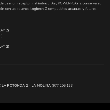
d de usar un receptor inalámbrico. Así, POWERPLAY 2 conserva su
ción con los ratones Logitech G compatibles actuales y futuros.
LAY 2)
n)
LAY 2)
.C LA ROTONDA 2 – LA MOLINA
(977 205 138)