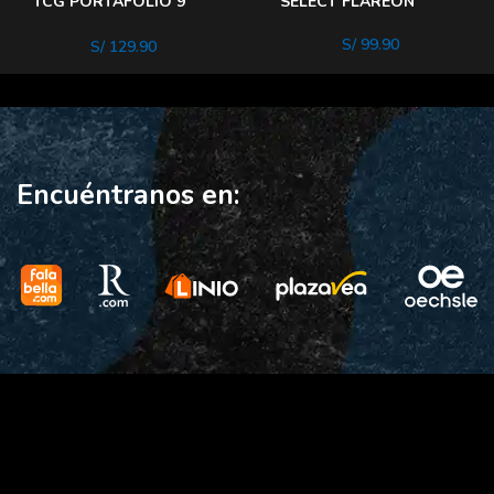
TCG PORTAFOLIO 9
SELECT FLAREON
POCKET TINKATON
S/
99.90
S/
129.90
Encuéntranos en: