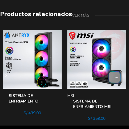
Productos relacionados
VER MÁS
SISTEMA DE
MSI
ENFRIAMIENTO
SISTEMA DE
LIQUIDO ANTRYX
ENFRIAMIENTO MSI
TRITON CRONUS 360
CORELIQUID A13 240
S/
439.00
BLACK, ARGB
ARGB
S/
359.00