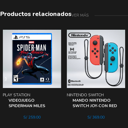
Productos relacionados
VER MÁS
PLAY STATION
NINTENDO SWITCH
VIDEOJUEGO
MANDO NINTENDO
SPIDERMAN MILES
SWITCH JOY-CON RED
MORALES PS5
AND BLUE
S/
259.00
S/
369.00