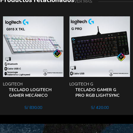
Productos relacionados
VER MÁS
LOGITECH
LOGITECH G
TECLADO LOGITECH
TECLADO GAMER G
GAMER MECÁNICO
PRO RGB LIGHTSYNC
G915 TKL WHITE
Gx Blue
S/
830.00
S/
420.00