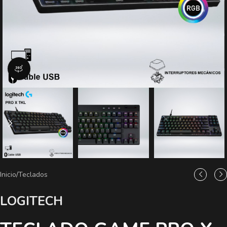
vista de producto 360
Inicio
/
Teclados
LOGITECH