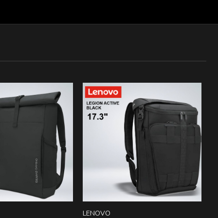
LENOVO
L