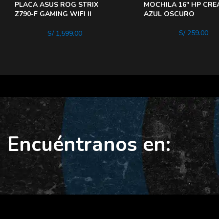
PLACA ASUS ROG STRIX
MOCHILA 16″ HP CRE
Z790-F GAMING WIFI II
AZUL OSCURO
PUERTOS M.2 DDR5
ILUMINACIÓN AURA SYNC
S/
259.00
S/
1,599.00
RGB
Encuéntranos en: