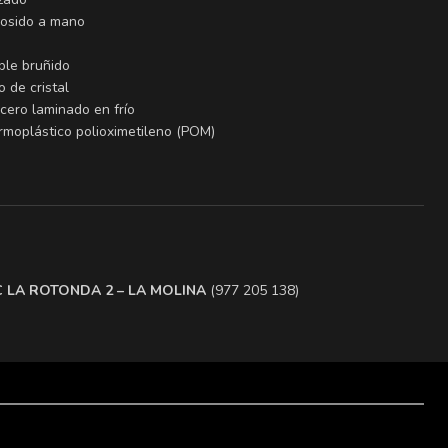
cosido a mano
ble bruñido
 de cristal
cero laminado en frío
rmoplástico polioximetileno (POM)
.C LA ROTONDA 2 – LA MOLINA
(977 205 138)