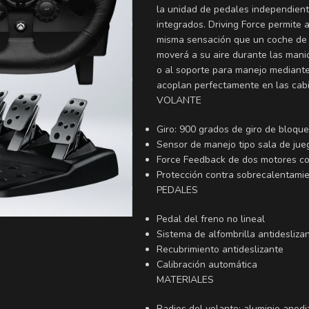
la unidad de pedales independient
integrados. Driving Force permite 
misma sensación que un coche de v
moverá a su aire durante las mani
o al soporte para manejo mediante
acoplan perfectamente en las cabi
VOLANTE
Giro: 900 grados de giro de bloqu
Sensor de manejo tipo sala de jue
Force Feedback de dos motores 
Protección contra sobrecalentami
PEDALES
Pedal del freno no lineal
Sistema de alfombrilla antidesliz
Recubrimiento antideslizante
Calibración automática
MATERIALES
Radios del volante: aluminio anod