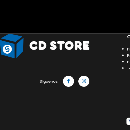
C
P
P
P
T
Síguenos: