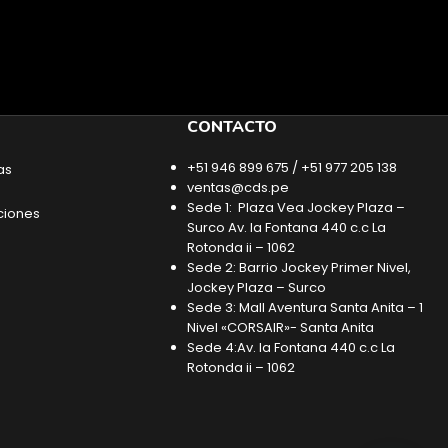
CONTACTO
+51 946 899 675 / +51 977 205 138
as
ventas@cds.pe
Sede 1: Plaza Vea Jockey Plaza –
ciones
Surco Av. la Fontana 440 c.c La
Rotonda ii – 1062
Sede 2: Barrio Jockey Primer Nivel,
Jockey Plaza – Surco
Sede 3: Mall Aventura Santa Anita – 1
Nivel «CORSAIR»- Santa Anita
Sede 4:Av. la Fontana 440 c.c La
Rotonda ii – 1062