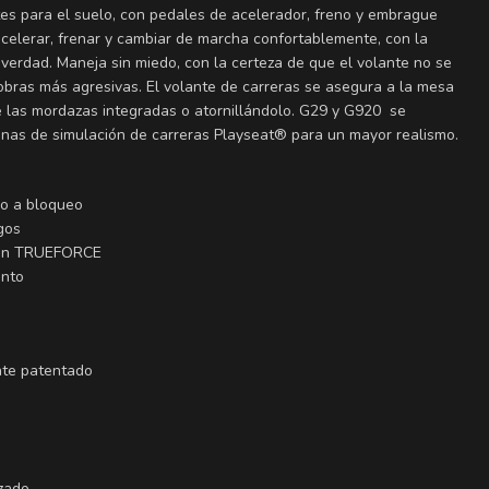
es para el suelo, con pedales de acelerador, freno y embrague
acelerar, frenar y cambiar de marcha confortablemente, con la
erdad. Maneja sin miedo, con la certeza de que el volante no se
obras más agresivas. El volante de carreras se asegura a la mesa
 las mordazas integradas o atornillándolo. G29 y G920 se
nas de simulación de carreras Playseat® para un mayor realismo.
eo a bloqueo
gos
con TRUEFORCE
ento
ante patentado
izado